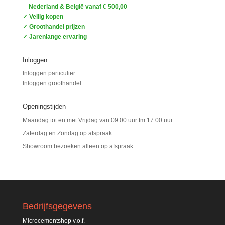
Nederland & België vanaf € 500,00
✓ Veilig kopen
✓ Groothandel prijzen
✓ Jarenlange ervaring
Inloggen
Inloggen particulier
Inloggen groothandel
Openingstijden
Maandag tot en met Vrijdag van 09:00 uur tm 17:00 uur
Zaterdag en Zondag op
afspraak
Showroom bezoeken alleen op
afspraak
Bedrijfsgegevens
Microcementshop v.o.f.