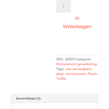
Troffel
plastic
met
vervangbare
In
plaat
Winkelwagen
aantal
SKU:
26903
Categorie:
Microcement gereedschap
Tags:
met vervangbare
plaat
,
microcement
,
Plastic
Troffel
Beoordelingen (0)