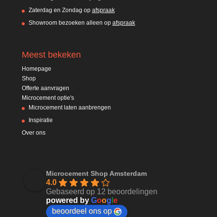
Zaterdag en Zondag op
afspraak
Showroom bezoeken alleen op
afspraak
Meest bekeken
Homepage
Shop
Offerte aanvragen
Microcement optie's
Microcement laten aanbrengen
Inspiratie
Over ons
Microcement Shop Amsterdam
4.0
Gebaseerd op 12 beoordelingen
powered by
G
o
o
g
l
e
beoordeel ons op