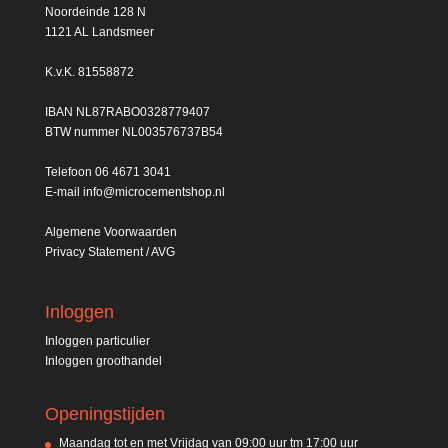
Noordeinde 128 N
1121 AL Landsmeer
K.v.K. 81558872
IBAN NL87RABO0328779407
BTW nummer NL003576737B54
Telefoon
06 4671 3041
E-mail
info@microcementshop.nl
Algemene Voorwaarden
Privacy Statement / AVG
Inloggen
Inloggen particulier
Inloggen groothandel
Openingstijden
Maandag tot en met Vrijdag van 09:00 uur tm 17:00 uur