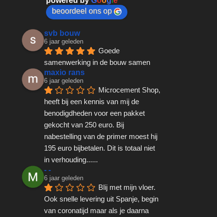
powered by
G
o
o
g
l
e
beoordeel ons op
svb bouw
6 jaar geleden
Goede 
samenwerking in de bouw samen
maxio rans
6 jaar geleden
Microcement Shop, 
heeft bij een kennis van mij de 
benodigdheden voor een pakket 
gekocht van 250 euro. Bij 
nabestelling van de primer moest hij 
195 euro bijbetalen. Dit is totaal niet 
in verhouding......
- -
6 jaar geleden
Blij met mijn vloer. 
Ook snelle levering uit Spanje, begin 
van coronatijd maar als je daarna 