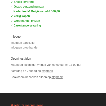
✓ Snelle levering
✓ Gratis verzending naar:
Nederland & België vanaf € 500,00
✓ Veilig kopen
✓ Groothandel prijzen
✓ Jarenlange ervaring
Inloggen
Inloggen particulier
Inloggen groothandel
Openingstijden
Maandag tot en met Vrijdag van 09:00 uur tm 17:00 uur
Zaterdag en Zondag op
afspraak
Showroom bezoeken alleen op
afspraak
Bedrijfsgegevens