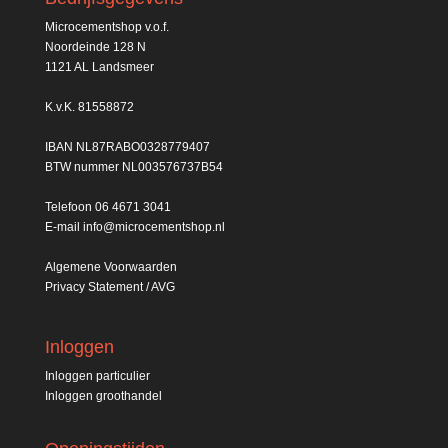
Microcementshop v.o.f.
Noordeinde 128 N
1121 AL Landsmeer
K.v.K. 81558872
IBAN NL87RABO0328779407
BTW nummer NL003576737B54
Telefoon
06 4671 3041
E-mail
info@microcementshop.nl
Algemene Voorwaarden
Privacy Statement / AVG
Inloggen
Inloggen particulier
Inloggen groothandel