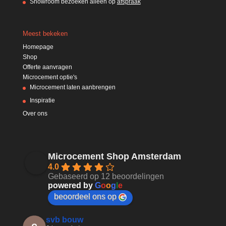
Showroom bezoeken alleen op
afspraak
Meest bekeken
Homepage
Shop
Offerte aanvragen
Microcement optie's
Microcement laten aanbrengen
Inspiratie
Over ons
Microcement Shop Amsterdam
4.0
Gebaseerd op 12 beoordelingen
powered by
G
o
o
g
l
e
beoordeel ons op
svb bouw