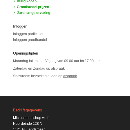
✓ Veilig kopen
✓ Groothandel prijzen
✓ Jarenlange ervaring
Inloggen
Inloggen particulier
Inloggen groothandel
Openingstijden
Maandag tot en met Vrijdag van 09:00 uur tm 17:00 uur
Zaterdag en Zondag op
afspraak
Showroom bezoeken alleen op
afspraak
Bedrijfsgegevens
Microcementshop v.o.f.
Noordeinde 128 N
1121 AL Landsmeer