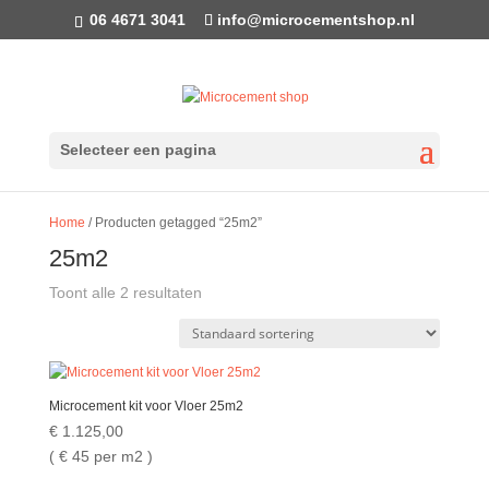
06 4671 3041
info@microcementshop.nl
Selecteer een pagina
Home
/ Producten getagged “25m2”
25m2
Toont alle 2 resultaten
Microcement kit voor Vloer 25m2
€
1.125,00
( €
45 per m2 )