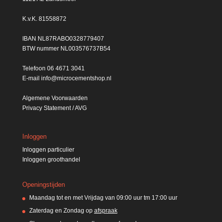
K.v.K. 81558872
IBAN NL87RABO0328779407
BTW nummer NL003576737B54
Telefoon
06 4671 3041
E-mail
info@microcementshop.nl
Algemene Voorwaarden
Privacy Statement / AVG
Inloggen
Inloggen particulier
Inloggen groothandel
Openingstijden
Maandag tot en met Vrijdag van 09:00 uur tm 17:00 uur
Zaterdag en Zondag op
afspraak