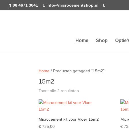
06 4671 3041
info@microcementshop.nl
Home
Shop
Optie’
Home
/ Producten getagged “15m2”
15m2
Toont alle 2 resultaten
Microcement kit voor Vloer 15m2
Micr
€
735,00
€
73