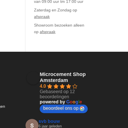
van 09:00 uur tm 17:00 uur
Zaterdag en Zondag op
afspraak
Showroom bezoeken alleen
op
afspraak
Microcement Shop
Amsterdam
4.0
Gebaseerd op 12
beoordelingen
powered by
G
o
o
g
l
e
gen
beoordeel ons op
svb bouw
6 jaar geleden