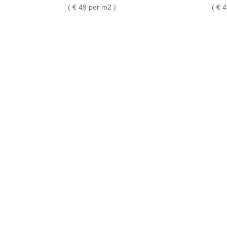
( €
49 per m2 )
( €
4