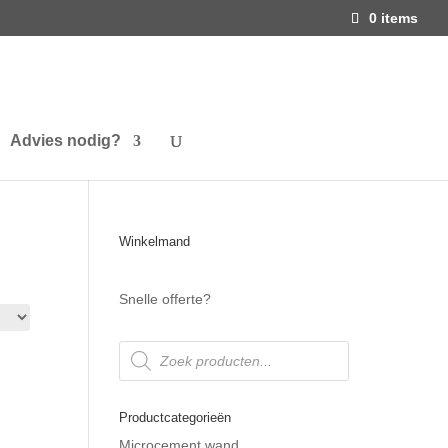
0 items
Advies nodig?
Winkelmand
Snelle offerte?
Producten
zoeken
Productcategorieën
Microcement wand