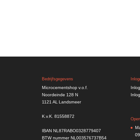
Bedrijfsgegevens
Inlo
Microcementshop v.o.f.
Inlo
Noordeinde 128 N
Inlo
1121 AL Landsmeer
K.v.K. 81558872
Open
Ma
IBAN NL87RABO0328779407
09
BTW nummer NL003576737B54